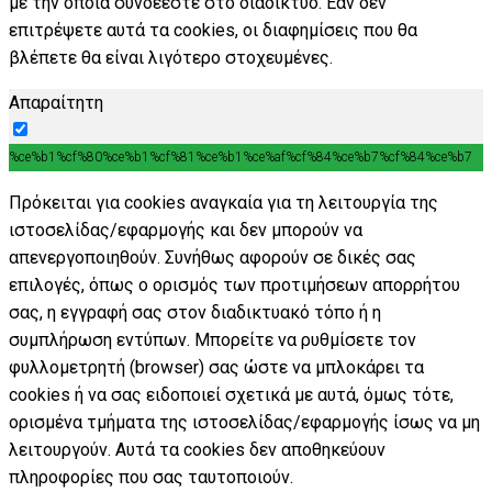
με την οποία συνδέεστε στο διαδίκτυο. Εάν δεν
επιτρέψετε αυτά τα cookies, οι διαφημίσεις που θα
βλέπετε θα είναι λιγότερο στοχευμένες.
Απαραίτητη
%ce%b1%cf%80%ce%b1%cf%81%ce%b1%ce%af%cf%84%ce%b7%cf%84%ce%b7
Πρόκειται για cookies αναγκαία για τη λειτουργία της
ιστοσελίδας/εφαρμογής και δεν μπορούν να
απενεργοποιηθούν. Συνήθως αφορούν σε δικές σας
επιλογές, όπως ο ορισμός των προτιμήσεων απορρήτου
σας, η εγγραφή σας στον διαδικτυακό τόπο ή η
συμπλήρωση εντύπων. Μπορείτε να ρυθμίσετε τον
φυλλομετρητή (browser) σας ώστε να μπλοκάρει τα
cookies ή να σας ειδοποιεί σχετικά με αυτά, όμως τότε,
ορισμένα τμήματα της ιστοσελίδας/εφαρμογής ίσως να μη
λειτουργούν. Αυτά τα cookies δεν αποθηκεύουν
πληροφορίες που σας ταυτοποιούν.