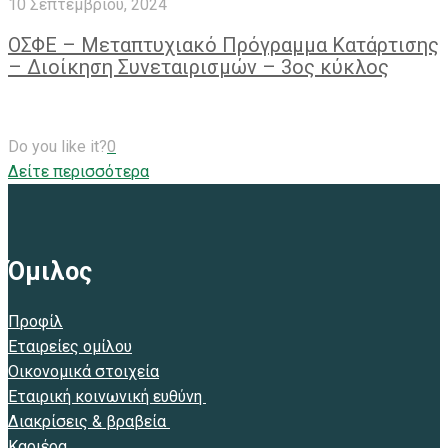
10 Σεπτεμβρίου, 2024
ΟΣΦΕ – Μεταπτυχιακό Πρόγραμμα Κατάρτισης
– Διοίκηση Συνεταιρισμών – 3ος κύκλος
Do you like it?
0
Δείτε περισσότερα
Όμιλος
Προφίλ
Εταιρείες ομίλου
Οικονομικά στοιχεία
Εταιρική κοινωνική ευθύνη
Διακρίσεις & βραβεία
Καριέρα