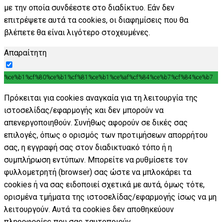
με την οποία συνδέεστε στο διαδίκτυο. Εάν δεν
επιτρέψετε αυτά τα cookies, οι διαφημίσεις που θα
βλέπετε θα είναι λιγότερο στοχευμένες.
Απαραίτητη
%ce%b1%cf%80%ce%b1%cf%81%ce%b1%ce%af%cf%84%ce%b7%cf%84%ce%b7
Πρόκειται για cookies αναγκαία για τη λειτουργία της
ιστοσελίδας/εφαρμογής και δεν μπορούν να
απενεργοποιηθούν. Συνήθως αφορούν σε δικές σας
επιλογές, όπως ο ορισμός των προτιμήσεων απορρήτου
σας, η εγγραφή σας στον διαδικτυακό τόπο ή η
συμπλήρωση εντύπων. Μπορείτε να ρυθμίσετε τον
φυλλομετρητή (browser) σας ώστε να μπλοκάρει τα
cookies ή να σας ειδοποιεί σχετικά με αυτά, όμως τότε,
ορισμένα τμήματα της ιστοσελίδας/εφαρμογής ίσως να μη
λειτουργούν. Αυτά τα cookies δεν αποθηκεύουν
πληροφορίες που σας ταυτοποιούν.