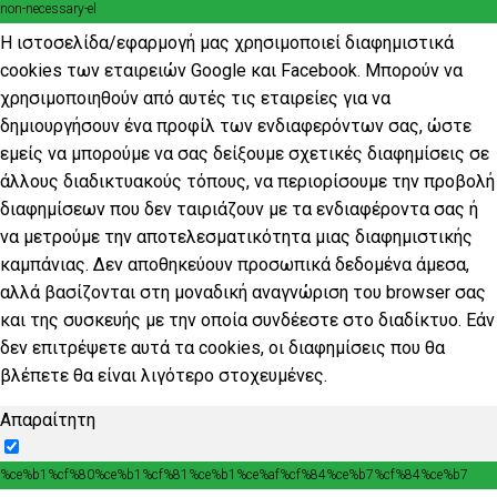
non-necessary-el
Η ιστοσελίδα/εφαρμογή μας χρησιμοποιεί διαφημιστικά
cookies των εταιρειών Google και Facebook. Μπορούν να
χρησιμοποιηθούν από αυτές τις εταιρείες για να
δημιουργήσουν ένα προφίλ των ενδιαφερόντων σας, ώστε
εμείς να μπορούμε να σας δείξουμε σχετικές διαφημίσεις σε
άλλους διαδικτυακούς τόπους, να περιορίσουμε την προβολή
διαφημίσεων που δεν ταιριάζουν με τα ενδιαφέροντα σας ή
να μετρούμε την αποτελεσματικότητα μιας διαφημιστικής
καμπάνιας. Δεν αποθηκεύουν προσωπικά δεδομένα άμεσα,
αλλά βασίζονται στη μοναδική αναγνώριση του browser σας
και της συσκευής με την οποία συνδέεστε στο διαδίκτυο. Εάν
δεν επιτρέψετε αυτά τα cookies, οι διαφημίσεις που θα
βλέπετε θα είναι λιγότερο στοχευμένες.
Απαραίτητη
%ce%b1%cf%80%ce%b1%cf%81%ce%b1%ce%af%cf%84%ce%b7%cf%84%ce%b7