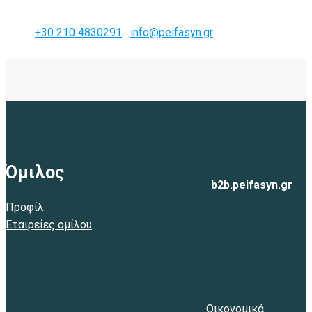
+30 210 4830291
info@peifasyn.gr
Όμιλος
b2b.peifasyn.gr
Προφίλ
Εταιρείες ομίλου
Ιούλιος
Αρχική
2022
Οικονομικά