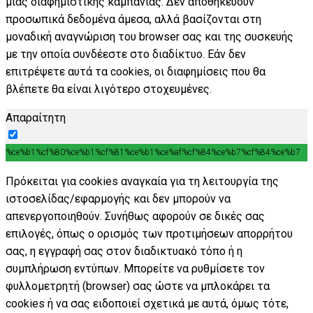
μιας διαφημιστικής καμπάνιας. Δεν αποθηκεύουν
προσωπικά δεδομένα άμεσα, αλλά βασίζονται στη
μοναδική αναγνώριση του browser σας και της συσκευής
με την οποία συνδέεστε στο διαδίκτυο. Εάν δεν
επιτρέψετε αυτά τα cookies, οι διαφημίσεις που θα
βλέπετε θα είναι λιγότερο στοχευμένες.
Απαραίτητη
%ce%b1%cf%80%ce%b1%cf%81%ce%b1%ce%af%cf%84%ce%b7%cf%84%ce%b7
Πρόκειται για cookies αναγκαία για τη λειτουργία της
ιστοσελίδας/εφαρμογής και δεν μπορούν να
απενεργοποιηθούν. Συνήθως αφορούν σε δικές σας
επιλογές, όπως ο ορισμός των προτιμήσεων απορρήτου
σας, η εγγραφή σας στον διαδικτυακό τόπο ή η
συμπλήρωση εντύπων. Μπορείτε να ρυθμίσετε τον
φυλλομετρητή (browser) σας ώστε να μπλοκάρει τα
cookies ή να σας ειδοποιεί σχετικά με αυτά, όμως τότε,