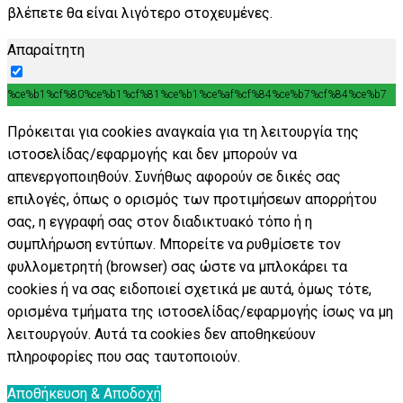
βλέπετε θα είναι λιγότερο στοχευμένες.
Απαραίτητη
%ce%b1%cf%80%ce%b1%cf%81%ce%b1%ce%af%cf%84%ce%b7%cf%84%ce%b7
Πρόκειται για cookies αναγκαία για τη λειτουργία της
ιστοσελίδας/εφαρμογής και δεν μπορούν να
απενεργοποιηθούν. Συνήθως αφορούν σε δικές σας
επιλογές, όπως ο ορισμός των προτιμήσεων απορρήτου
σας, η εγγραφή σας στον διαδικτυακό τόπο ή η
συμπλήρωση εντύπων. Μπορείτε να ρυθμίσετε τον
φυλλομετρητή (browser) σας ώστε να μπλοκάρει τα
cookies ή να σας ειδοποιεί σχετικά με αυτά, όμως τότε,
ορισμένα τμήματα της ιστοσελίδας/εφαρμογής ίσως να μη
λειτουργούν. Αυτά τα cookies δεν αποθηκεύουν
πληροφορίες που σας ταυτοποιούν.
Αποθήκευση & Αποδοχή