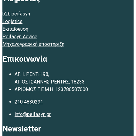
b2b.peifasyn
Logistics
Εκπαίδευση
Peifasyn Advice
Μηχανογραφική υποστήριξη
Επικοινωνία
ΑΓ. Ι. ΡΕΝΤΗ 98,
ΑΓΙΟΣ ΙΩΑΝΝΗΣ ΡΕΝΤΗΣ, 18233
ΑΡΙΘΜΟΣ Γ.Ε.Μ.Η. 123780507000
210 4830291
info@peifasyn.gr
Newsletter