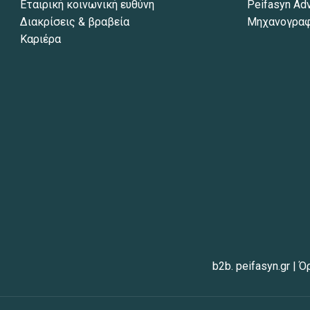
Εταιρική κοινωνική ευθύνη
Peifasyn Ad
Διακρίσεις & βραβεία
Μηχανογραφ
Καριέρα
b2b. peifasyn.gr
|
Ό