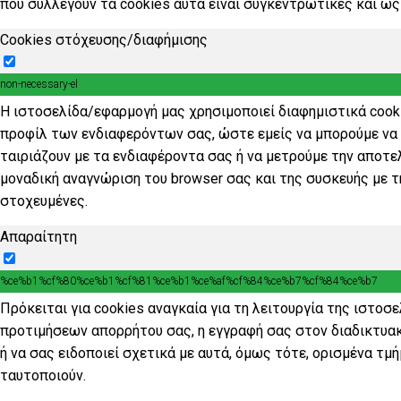
που συλλέγουν τα cookies αυτά είναι συγκεντρωτικές και ως
Cookies στόχευσης/διαφήμισης
non-necessary-el
Η ιστοσελίδα/εφαρμογή μας χρησιμοποιεί διαφημιστικά cooki
προφίλ των ενδιαφερόντων σας, ώστε εμείς να μπορούμε να 
ταιριάζουν με τα ενδιαφέροντα σας ή να μετρούμε την αποτ
μοναδική αναγνώριση του browser σας και της συσκευής με τη
στοχευμένες.
Απαραίτητη
%ce%b1%cf%80%ce%b1%cf%81%ce%b1%ce%af%cf%84%ce%b7%cf%84%ce%b7
Πρόκειται για cookies αναγκαία για τη λειτουργία της ιστο
προτιμήσεων απορρήτου σας, η εγγραφή σας στον διαδικτυακ
ή να σας ειδοποιεί σχετικά με αυτά, όμως τότε, ορισμένα τ
ταυτοποιούν.