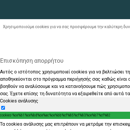
Χρησιμοποιούμε cookies για να σας προσφέρουμε την καλύτερη δυν
Επισκόπηση απορρήτου
Αυτός ο ιστότοπος χρησιμοποιεί cookies για να βελτιώσει τ
αποθηκεύονται στο πρόγραμμα περιήγησής σας καθώς είναι α
βοηθούν να αναλύσουμε και να κατανοήσουμε πώς χρησιμοποι
σας. Έχετε επίσης τη δυνατότητα να εξαιρεθείτε από αυτά τα
Cookies ανάλυσης
cookies-%ce%b1%ce%bd%ce%ac%ce%bb%cf%85%cf%83%ce%b7%cf%82
Τα cookies ανάλυσης μας επιτρέπουν να μετράμε την επισκεψ