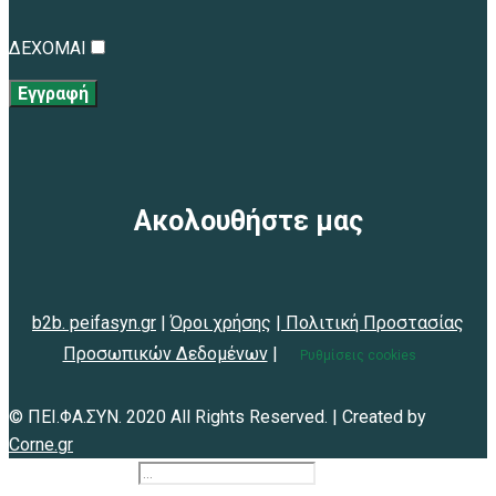
ΔΕΧΟΜΑΙ
Εγγραφή
Ακολουθήστε μας
b2b. peifasyn.gr
|
Όροι χρήσης
|
Πολιτική Προστασίας
Προσωπικών Δεδομένων
|
Ρυθμίσεις cookies
© ΠΕΙ.ΦΑ.ΣΥΝ. 2020 All Rights Reserved. | Created by
Corne.gr
b2b.peifasyn.gr