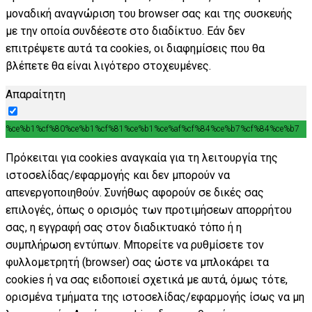
μοναδική αναγνώριση του browser σας και της συσκευής
με την οποία συνδέεστε στο διαδίκτυο. Εάν δεν
επιτρέψετε αυτά τα cookies, οι διαφημίσεις που θα
βλέπετε θα είναι λιγότερο στοχευμένες.
Απαραίτητη
%ce%b1%cf%80%ce%b1%cf%81%ce%b1%ce%af%cf%84%ce%b7%cf%84%ce%b7
Πρόκειται για cookies αναγκαία για τη λειτουργία της
ιστοσελίδας/εφαρμογής και δεν μπορούν να
απενεργοποιηθούν. Συνήθως αφορούν σε δικές σας
επιλογές, όπως ο ορισμός των προτιμήσεων απορρήτου
σας, η εγγραφή σας στον διαδικτυακό τόπο ή η
συμπλήρωση εντύπων. Μπορείτε να ρυθμίσετε τον
φυλλομετρητή (browser) σας ώστε να μπλοκάρει τα
cookies ή να σας ειδοποιεί σχετικά με αυτά, όμως τότε,
ορισμένα τμήματα της ιστοσελίδας/εφαρμογής ίσως να μη