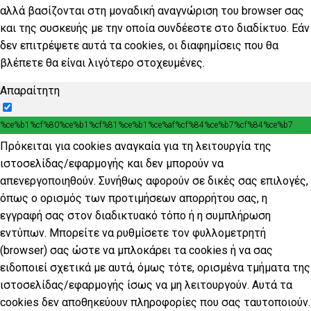
αλλά βασίζονται στη μοναδική αναγνώριση του browser σας
και της συσκευής με την οποία συνδέεστε στο διαδίκτυο. Εάν
δεν επιτρέψετε αυτά τα cookies, οι διαφημίσεις που θα
βλέπετε θα είναι λιγότερο στοχευμένες.
Απαραίτητη
%ce%b1%cf%80%ce%b1%cf%81%ce%b1%ce%af%cf%84%ce%b7%cf%84%ce%b7
Πρόκειται για cookies αναγκαία για τη λειτουργία της
ιστοσελίδας/εφαρμογής και δεν μπορούν να
απενεργοποιηθούν. Συνήθως αφορούν σε δικές σας επιλογές,
όπως ο ορισμός των προτιμήσεων απορρήτου σας, η
εγγραφή σας στον διαδικτυακό τόπο ή η συμπλήρωση
εντύπων. Μπορείτε να ρυθμίσετε τον φυλλομετρητή
(browser) σας ώστε να μπλοκάρει τα cookies ή να σας
ειδοποιεί σχετικά με αυτά, όμως τότε, ορισμένα τμήματα της
ιστοσελίδας/εφαρμογής ίσως να μη λειτουργούν. Αυτά τα
cookies δεν αποθηκεύουν πληροφορίες που σας ταυτοποιούν.