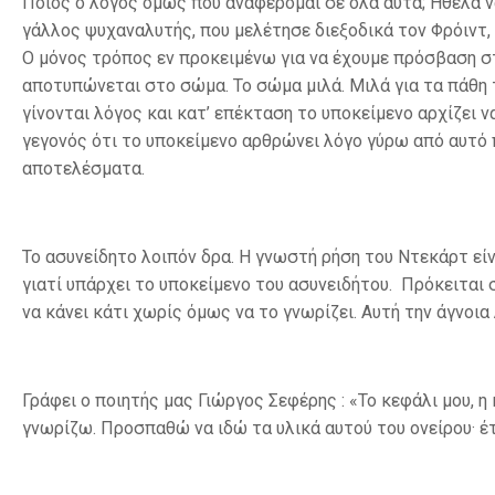
Ποιος ο λόγος όμως που αναφέρομαι σε όλα αυτά; Ήθελα να
γάλλος ψυχαναλυτής, που μελέτησε διεξοδικά τον Φρόιντ,
Ο μόνος τρόπος εν προκειμένω για να έχουμε πρόσβαση στο
αποτυπώνεται στο σώμα. Το σώμα μιλά. Μιλά για τα πάθη 
γίνονται λόγος και κατ’ επέκταση το υποκείμενο αρχίζει να
γεγονός ότι το υποκείμενο αρθρώνει λόγο γύρω από αυτό 
αποτελέσματα.
Το ασυνείδητο λοιπόν δρα. Η γνωστή ρήση του Ντεκάρτ είν
γιατί υπάρχει το υποκείμενο του ασυνειδήτου. Πρόκειται 
να κάνει κάτι χωρίς όμως να το γνωρίζει. Αυτή την άγνοι
Γράφει ο ποιητής μας Γιώργος Σεφέρης : «Το κεφάλι μου, η 
γνωρίζω. Προσπαθώ να ιδώ τα υλικά αυτού του ονείρου· έ