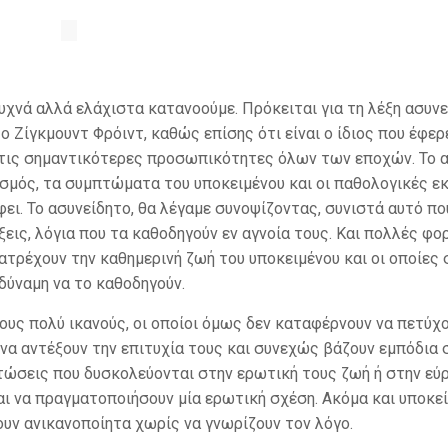
χνά αλλά ελάχιστα κατανοούμε. Πρόκειται για τη λέξη ασυνε
 Ζίγκμουντ Φρόιντ, καθώς επίσης ότι είναι ο ίδιος που έφε
πό τις σημαντικότερες προσωπικότητες όλων των εποχών. Το 
ισμός, τα συμπτώματα του υποκειμένου και οι παθολογικές ε
φει. Το ασυνείδητο, θα λέγαμε συνοψίζοντας, συνιστά αυτό πο
ξεις, λόγια που τα καθοδηγούν εν αγνοία τους. Και πολλές φορ
ατρέχουν την καθημερινή ζωή του υποκειμένου και οι οποίες 
 δύναμη να το καθοδηγούν.
ους πολύ ικανούς, οι οποίοι όμως δεν καταφέρνουν να πετύχ
να αντέξουν την επιτυχία τους και συνεχώς βάζουν εμπόδια 
ιπτώσεις που δυσκολεύονται στην ερωτική τους ζωή ή στην ε
ι να πραγματοποιήσουν μία ερωτική σχέση. Ακόμα και υποκε
ουν ανικανοποίητα χωρίς να γνωρίζουν τον λόγο.