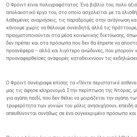
Ο Φρόιντ είναι πολυγραφότατος. Ένα βιβλίο του, πολύ αξιό
απολαυστικό έργο του, στο οποίο ασχολείται με τα ολισθ
λαθεμένες αναμνήσεις, τις παραδρομές στην ανάγνωση και 
κάνουμε χωρίς να θέλουμε συνειδητά, αλλά τις πράττουμ
πραγματοποιούνται στα μέσα κοινωνικής δικτύωσης, όπω
δεν πρέπει και στα πρόσωπα που δεν θα έπρεπε να αποστ
προανέφερα – αλλά και λιγότερο ανώδυνες, που μπορούν ν
προαναφερθείσες αναφορές καταδεικνύουν τις εκδηλώσει
Ο Φρόιντ συνέγραψε επίσης τα
«Πέντε περιστατικά ασθενε
μας τις άφησε κληρονομιά. Στην περίπτωση της Ντόρας, μ
για αγάπη παιδί, που δεν θέλει να μοιράζεται την αγάπη τ
τρυφερότητα των γονιών του μόλις ανησυχήσουν, επειδή α
απευθύνονται συνήθως σε ένα συγκεκριμένο πρόσωπο και