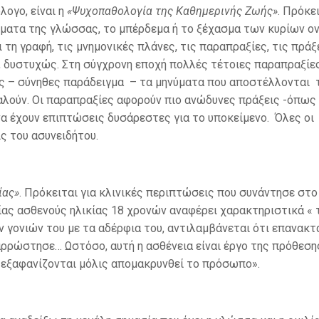
λογο, είναι η
«Ψυχοπαθολογία της Καθημερινής Ζωής»
. Πρόκει
ήματα της γλώσσας, το μπέρδεμα ή το ξέχασμα των κυρίων ο
τη γραφή, τις μνημονικές πλάνες, τις παραπραξίες, τις πράξ
ε, δυστυχώς. Στη σύγχρονη εποχή πολλές τέτοιες παραπραξίε
ς – σύνηθες παράδειγμα – τα μηνύματα που αποστέλλονται τ
αλούν. Οι παραπραξίες αφορούν πιο ανώδυνες πράξεις -όπως
α έχουν επιπτώσεις δυσάρεστες για το υποκείμενο. Όλες οι
ς του ασυνειδήτου.
ίας»
. Πρόκειται για κλινικές περιπτώσεις που συνάντησε στο
ίας ασθενούς ηλικίας 18 χρονών αναφέρει χαρακτηριστικά «
ων γονιών του με τα αδέρφια του, αντιλαμβάνεται ότι επανακτ
ρρώστησε… Ωστόσο, αυτή η ασθένεια είναι έργο της πρόθεσης
 εξαφανίζονται μόλις απομακρυνθεί το πρόσωπο».