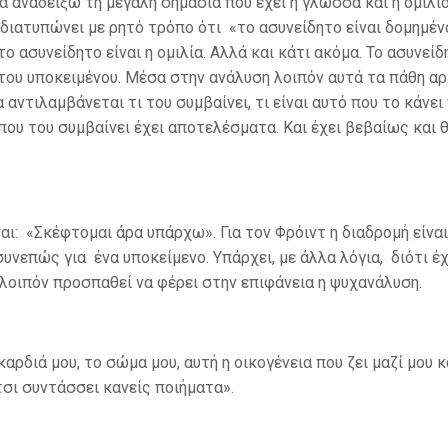
 αναδείξω τη μεγάλη σημασία που έχει η γλώσσα και η ομιλία
 διατυπώνει με ρητό τρόπο ότι «το ασυνείδητο είναι δομημέ
 ασυνείδητο είναι η ομιλία. Αλλά και κάτι ακόμα. Το ασυνείδ
του υποκειμένου. Μέσα στην ανάλυση λοιπόν αυτά τα πάθη αρ
 αντιλαμβάνεται τι του συμβαίνει, τι είναι αυτό που το κάνει
που του συμβαίνει έχει αποτελέσματα. Και έχει βεβαίως και 
αι: «Σκέφτομαι άρα υπάρχω». Για τον Φρόιντ η διαδρομή είνα
συνεπώς για ένα υποκείμενο. Υπάρχει, με άλλα λόγια, διότι έ
α λοιπόν προσπαθεί να φέρει στην επιφάνεια η ψυχανάλυση.
καρδιά μου, το σώμα μου, αυτή η οικογένεια που ζει μαζί μου κ
τσι συντάσσει κανείς ποιήματα».