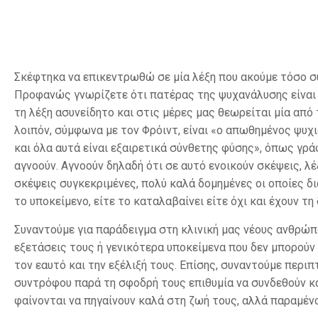
Σκέφτηκα να επικεντρωθώ σε μία λέξη που ακούμε τόσο συ
Προφανώς γνωρίζετε ότι πατέρας της ψυχανάλυσης είναι ο
τη λέξη ασυνείδητο και στις μέρες μας θεωρείται μία α
λοιπόν, σύμφωνα με τον Φρόιντ, είναι «ο απωθημένος ψυχ
και όλα αυτά είναι εξαιρετικά σύνθετης φύσης», όπως γρά
αγνοούν. Αγνοούν δηλαδή ότι σε αυτό ενοικούν σκέψεις, λέ
σκέψεις συγκεκριμένες, πολύ καλά δομημένες οι οποίες δι
το υποκείμενο, είτε το καταλαβαίνει είτε όχι και έχουν τη
Συναντούμε για παράδειγμα στη κλινική μας νέους ανθρώπ
εξετάσεις τους ή γενικότερα υποκείμενα που δεν μπορούν 
τον εαυτό και την εξέλιξή τους. Επίσης, συναντούμε περ
συντρόφου παρά τη σφοδρή τους επιθυμία να συνδεθούν κα
φαίνονται να πηγαίνουν καλά στη ζωή τους, αλλά παραμέν