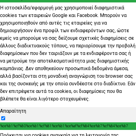
Η ιστοσελίδα/εφαρμογή μας χρησιμοποιεί διαφημιστικά
cookies των εταιρειών Google και Facebook. Μπορούν να
χρησιμοποιηθούν από αυτές τις εταιρείες για να
δημιουργήσουν ένα προφίλ των ενδιαφερόντων σας, ώστε
εμείς να μπορούμε να σας δείξουμε σχετικές διαφημίσεις σε
άλλους διαδικτυακούς τόπους, να περιορίσουμε την προβολή
διαφημίσεων που δεν ταιριάζουν με τα ενδιαφέροντα σας ή
να μετρούμε την αποτελεσματικότητα μιας διαφημιστικής
καμπάνιας. Δεν αποθηκεύουν προσωπικά δεδομένα άμεσα,
αλλά βασίζονται στη μοναδική αναγνώριση του browser σας
και της συσκευής με την οποία συνδέεστε στο διαδίκτυο. Εάν
δεν επιτρέψετε αυτά τα cookies, οι διαφημίσεις που θα
βλέπετε θα είναι λιγότερο στοχευμένες.
Απαραίτητη
%ce%b1%cf%80%ce%b1%cf%81%ce%b1%ce%af%cf%84%ce%b7%cf%84%ce%b7
Πρόκειται για cookies αναγκαία για τη λειτουργία της