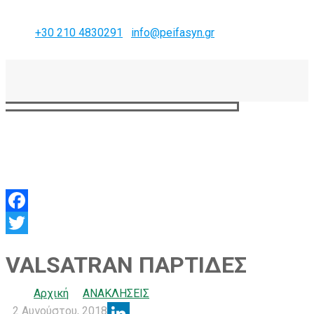
+30 210 4830291
info@peifasyn.gr
b2b.peifasyn.gr
Facebook
Twitter
VALSATRAN ΠΑΡΤΙΔΕΣ
Αρχική
ΑΝΑΚΛΗΣΕΙΣ
2 Αυγούστου, 2018