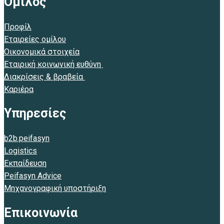
Όμιλος
Προφίλ
Εταιρείες ομίλου
Οικονομικά στοιχεία
Εταιρική κοινωνική ευθύνη
Διακρίσεις & βραβεία
Καριέρα
Υπηρεσίες
b2b.peifasyn
Logistics
Εκπαίδευση
Peifasyn Advice
Μηχανογραφική υποστήριξη
Επικοινωνία