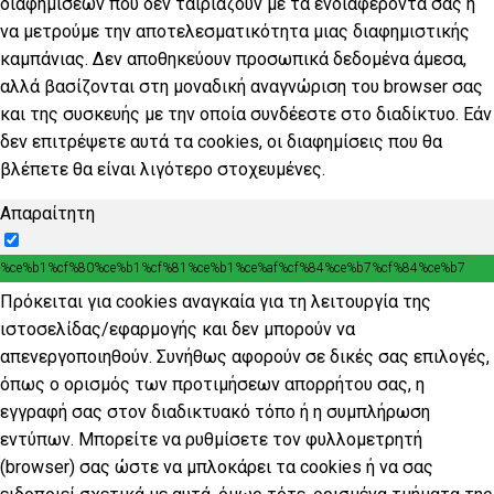
διαφημίσεων που δεν ταιριάζουν με τα ενδιαφέροντα σας ή
να μετρούμε την αποτελεσματικότητα μιας διαφημιστικής
καμπάνιας. Δεν αποθηκεύουν προσωπικά δεδομένα άμεσα,
αλλά βασίζονται στη μοναδική αναγνώριση του browser σας
και της συσκευής με την οποία συνδέεστε στο διαδίκτυο. Εάν
δεν επιτρέψετε αυτά τα cookies, οι διαφημίσεις που θα
βλέπετε θα είναι λιγότερο στοχευμένες.
Απαραίτητη
%ce%b1%cf%80%ce%b1%cf%81%ce%b1%ce%af%cf%84%ce%b7%cf%84%ce%b7
Πρόκειται για cookies αναγκαία για τη λειτουργία της
ιστοσελίδας/εφαρμογής και δεν μπορούν να
απενεργοποιηθούν. Συνήθως αφορούν σε δικές σας επιλογές,
όπως ο ορισμός των προτιμήσεων απορρήτου σας, η
εγγραφή σας στον διαδικτυακό τόπο ή η συμπλήρωση
εντύπων. Μπορείτε να ρυθμίσετε τον φυλλομετρητή
(browser) σας ώστε να μπλοκάρει τα cookies ή να σας