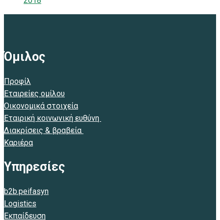
2018
Όμιλος
Προφίλ
Εταιρείες ομίλου
Οικονομικά στοιχεία
Εταιρική κοινωνική ευθύνη
Διακρίσεις & βραβεία
Καριέρα
Υπηρεσίες
b2b.peifasyn
Logistics
Εκπαίδευση