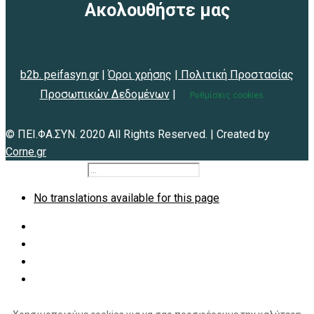
Ακολουθήστε μας
b2b. peifasyn.gr
|
Όροι χρήσης
|
Πολιτική Προστασίας
Προσωπικών Δεδομένων
|
Ρυθμίσεις cookies
© ΠΕΙ.ΦΑ.ΣΥΝ. 2020 All Rights Reserved. | Created by
Corne.gr
b2b.peifasyn.gr
No translations available for this page