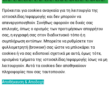
%ce%b1%cf%80%ce%b1%cf%81%ce%b1%ce%af%cf%84%ce%b7%cf%84%ce%b7
Πρόκειται για cookies αναγκαία για τη λειτουργία της
ιστοσελίδας/εφαρμογής και δεν μπορούν να
απενεργοποιηθούν. Συνήθως αφορούν σε δικές σας
επιλογές, όπως ο ορισμός των προτιμήσεων απορρήτου
σας, η εγγραφή σας στον διαδικτυακό τόπο ή η
συμπλήρωση εντύπων. Μπορείτε να ρυθμίσετε τον
φυλλομετρητή (browser) σας ώστε να μπλοκάρει τα
cookies ή να σας ειδοποιεί σχετικά με αυτά, όμως τότε,
ορισμένα τμήματα της ιστοσελίδας/εφαρμογής ίσως να μη
λειτουργούν. Αυτά τα cookies δεν αποθηκεύουν
πληροφορίες που σας ταυτοποιούν.
Αποθήκευση & Αποδοχή