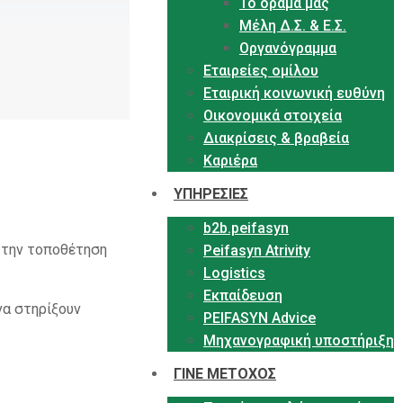
Το όραμα μας
Μέλη Δ.Σ. & Ε.Σ.
Οργανόγραμμα
Εταιρείες ομίλου
Εταιρική κοινωνική ευθύνη
Οικονομικά στοιχεία
Διακρίσεις & βραβεία
Καριέρα
ΥΠΗΡΕΣΙΕΣ
b2b.peifasyn
ε την τοποθέτηση
Peifasyn Atrivity
Logistics
Εκπαίδευση
να στηρίξουν
PEIFASYN Advice
Μηχανογραφική υποστήριξη
ΓΙΝΕ ΜΕΤΟΧΟΣ