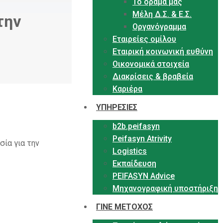
Το όραμα μας
Μέλη Δ.Σ. & Ε.Σ.
την
Οργανόγραμμα
Εταιρείες ομίλου
Εταιρική κοινωνική ευθύνη
Οικονομικά στοιχεία
Διακρίσεις & βραβεία
Καριέρα
ΥΠΗΡΕΣΙΕΣ
b2b.peifasyn
Peifasyn Atrivity
σία για την
Logistics
Εκπαίδευση
PEIFASYN Advice
Μηχανογραφική υποστήριξη
ΓΙΝΕ ΜΕΤΟΧΟΣ