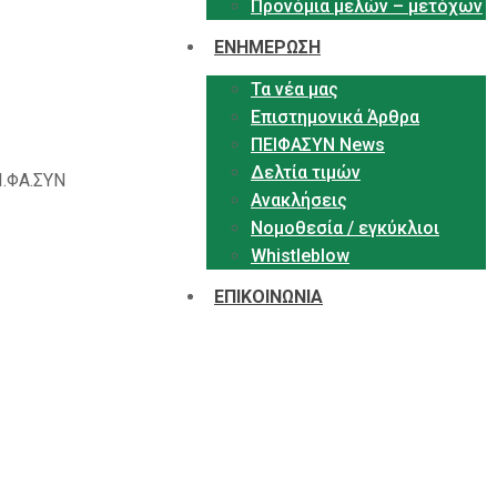
Προνόμια μελών – μετόχων
ΕΝΗΜΕΡΩΣΗ
Τα νέα μας
Επιστημονικά Άρθρα
ΠΕΙΦΑΣΥΝ News
Δελτία τιμών
Ι.ΦΑ.ΣΥΝ
Ανακλήσεις
Νομοθεσία / εγκύκλιοι
Whistleblow
ΕΠΙΚΟΙΝΩΝΙΑ