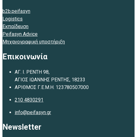
b2b.peifasyn
Logistics
Εκπαίδευση
Peifasyn Advice
Μηχανογραφική υποστήριξη
Επικοινωνία
ΑΓ. Ι. ΡΕΝΤΗ 98,
ΑΓΙΟΣ ΙΩΑΝΝΗΣ ΡΕΝΤΗΣ, 18233
ΑΡΙΘΜΟΣ Γ.Ε.Μ.Η. 123780507000
210 4830291
info@peifasyn.gr
Newsletter