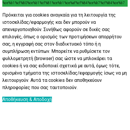
%ce%b1%cf%80%ce%b1%cf%81%ce%b1%ce%af%cf%84%ce%b7%cf%84%ce%b7
Πρόκειται για cookies αναγκαία για τη λειτουργία της
ιστοσελίδας/εφαρμογής και δεν μπορούν να
απενεργοποιηθούν. Συνήθως αφορούν σε δικές σας
επιλογές, όπως ο ορισμός των προτιμήσεων απορρήτου
σας, η εγγραφή σας στον διαδικτυακό τόπο ή η
συμπλήρωση εντύπων. Μπορείτε να ρυθμίσετε τον
φυλλομετρητή (browser) σας ώστε να μπλοκάρει τα
cookies ή να σας ειδοποιεί σχετικά με αυτά, όμως τότε,
ορισμένα τμήματα της ιστοσελίδας/εφαρμογής ίσως να μη
λειτουργούν. Αυτά τα cookies δεν αποθηκεύουν
πληροφορίες που σας ταυτοποιούν.
Αποθήκευση & Αποδοχή