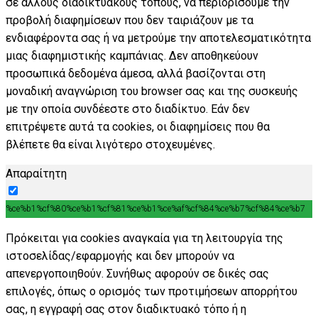
σε άλλους διαδικτυακούς τόπους, να περιορίσουμε την
προβολή διαφημίσεων που δεν ταιριάζουν με τα
ενδιαφέροντα σας ή να μετρούμε την αποτελεσματικότητα
μιας διαφημιστικής καμπάνιας. Δεν αποθηκεύουν
προσωπικά δεδομένα άμεσα, αλλά βασίζονται στη
μοναδική αναγνώριση του browser σας και της συσκευής
με την οποία συνδέεστε στο διαδίκτυο. Εάν δεν
επιτρέψετε αυτά τα cookies, οι διαφημίσεις που θα
βλέπετε θα είναι λιγότερο στοχευμένες.
Απαραίτητη
%ce%b1%cf%80%ce%b1%cf%81%ce%b1%ce%af%cf%84%ce%b7%cf%84%ce%b7
Πρόκειται για cookies αναγκαία για τη λειτουργία της
ιστοσελίδας/εφαρμογής και δεν μπορούν να
απενεργοποιηθούν. Συνήθως αφορούν σε δικές σας
επιλογές, όπως ο ορισμός των προτιμήσεων απορρήτου
σας, η εγγραφή σας στον διαδικτυακό τόπο ή η