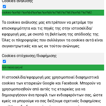
Cookies ανάλυσης
cookies-%ce%b1%ce%bd%ce%ac%ce%bb%cf%85%cf%83%ce%b7%cf%82
Τα cookies ανάλυσης μας επιτρέπουν να μετράμε την
επισκεψιμότητα και τις πηγές της στην ιστοσελίδα/
εφαρμογή μας, με σκοπό τη βελτίωση της απόδοσής της.
Όλες οι πληροφορίες που συλλέγουν τα cookies αυτά είναι
συγκεντρωτικές και ως εκ τούτου ανώνυμες.
Cookies στόχευσης/διαφήμισης
non-necessary-el
Η ιστοσελίδα/εφαρμογή μας χρησιμοποιεί διαφημιστικά
cookies των εταιρειών Google και Facebook. Μπορούν να
χρησιμοποιηθούν από αυτές τις εταιρείες για να
δημιουργήσουν ένα προφίλ των ενδιαφερόντων σας, ώστε
εμείς να μπορούμε να σας δείξουμε σχετικές διαφημίσεις