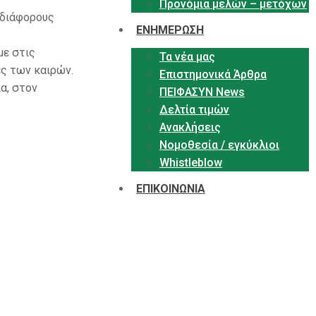
Προνόμια μελών – μετόχων
 διάφορους
ΕΝΗΜΕΡΩΣΗ
με στις
Τα νέα μας
ες των καιρών.
Επιστημονικά Άρθρα
α, στον
ΠΕΙΦΑΣΥΝ News
Δελτία τιμών
Ανακλήσεις
Νομοθεσία / εγκύκλιοι
Whistleblow
ΕΠΙΚΟΙΝΩΝΙΑ