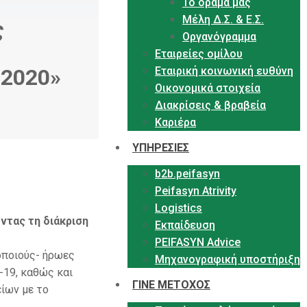
Το όραμα μας
Μέλη Δ.Σ. & Ε.Σ.
ς
Οργανόγραμμα
Εταιρείες ομίλου
Εταιρική κοινωνική ευθύνη
 2020»
Οικονομικά στοιχεία
Διακρίσεις & βραβεία
Καριέρα
ΥΠΗΡΕΣΙΕΣ
b2b.peifasyn
Peifasyn Atrivity
Logistics
ντας τη διάκριση
Εκπαίδευση
PEIFASYN Advice
οποιούς- ήρωες
Μηχανογραφική υποστήριξη
-19, καθώς και
ΓΙΝΕ ΜΕΤΟΧΟΣ
ίων με το