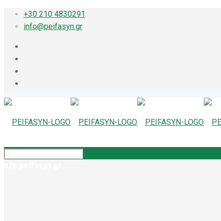
+30 210 4830291
info@peifasyn.gr
b2b.peifasyn.gr