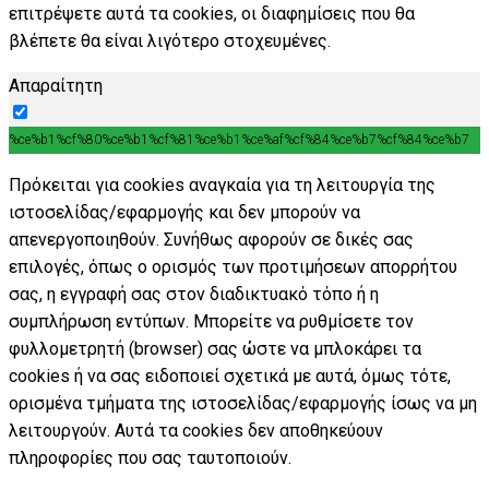
επιτρέψετε αυτά τα cookies, οι διαφημίσεις που θα
βλέπετε θα είναι λιγότερο στοχευμένες.
Απαραίτητη
%ce%b1%cf%80%ce%b1%cf%81%ce%b1%ce%af%cf%84%ce%b7%cf%84%ce%b7
Πρόκειται για cookies αναγκαία για τη λειτουργία της
ιστοσελίδας/εφαρμογής και δεν μπορούν να
απενεργοποιηθούν. Συνήθως αφορούν σε δικές σας
επιλογές, όπως ο ορισμός των προτιμήσεων απορρήτου
σας, η εγγραφή σας στον διαδικτυακό τόπο ή η
συμπλήρωση εντύπων. Μπορείτε να ρυθμίσετε τον
φυλλομετρητή (browser) σας ώστε να μπλοκάρει τα
cookies ή να σας ειδοποιεί σχετικά με αυτά, όμως τότε,
ορισμένα τμήματα της ιστοσελίδας/εφαρμογής ίσως να μη
λειτουργούν. Αυτά τα cookies δεν αποθηκεύουν
πληροφορίες που σας ταυτοποιούν.