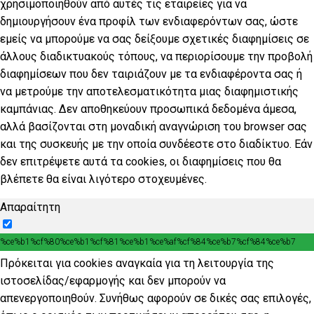
χρησιμοποιηθούν από αυτές τις εταιρείες για να
δημιουργήσουν ένα προφίλ των ενδιαφερόντων σας, ώστε
εμείς να μπορούμε να σας δείξουμε σχετικές διαφημίσεις σε
άλλους διαδικτυακούς τόπους, να περιορίσουμε την προβολή
διαφημίσεων που δεν ταιριάζουν με τα ενδιαφέροντα σας ή
να μετρούμε την αποτελεσματικότητα μιας διαφημιστικής
καμπάνιας. Δεν αποθηκεύουν προσωπικά δεδομένα άμεσα,
αλλά βασίζονται στη μοναδική αναγνώριση του browser σας
και της συσκευής με την οποία συνδέεστε στο διαδίκτυο. Εάν
δεν επιτρέψετε αυτά τα cookies, οι διαφημίσεις που θα
βλέπετε θα είναι λιγότερο στοχευμένες.
Απαραίτητη
%ce%b1%cf%80%ce%b1%cf%81%ce%b1%ce%af%cf%84%ce%b7%cf%84%ce%b7
Πρόκειται για cookies αναγκαία για τη λειτουργία της
ιστοσελίδας/εφαρμογής και δεν μπορούν να
απενεργοποιηθούν. Συνήθως αφορούν σε δικές σας επιλογές,