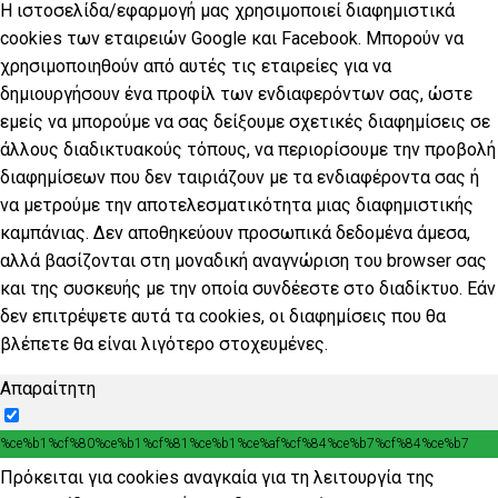
Η ιστοσελίδα/εφαρμογή μας χρησιμοποιεί διαφημιστικά
cookies των εταιρειών Google και Facebook. Μπορούν να
χρησιμοποιηθούν από αυτές τις εταιρείες για να
δημιουργήσουν ένα προφίλ των ενδιαφερόντων σας, ώστε
εμείς να μπορούμε να σας δείξουμε σχετικές διαφημίσεις σε
άλλους διαδικτυακούς τόπους, να περιορίσουμε την προβολή
διαφημίσεων που δεν ταιριάζουν με τα ενδιαφέροντα σας ή
να μετρούμε την αποτελεσματικότητα μιας διαφημιστικής
καμπάνιας. Δεν αποθηκεύουν προσωπικά δεδομένα άμεσα,
αλλά βασίζονται στη μοναδική αναγνώριση του browser σας
και της συσκευής με την οποία συνδέεστε στο διαδίκτυο. Εάν
δεν επιτρέψετε αυτά τα cookies, οι διαφημίσεις που θα
βλέπετε θα είναι λιγότερο στοχευμένες.
Απαραίτητη
%ce%b1%cf%80%ce%b1%cf%81%ce%b1%ce%af%cf%84%ce%b7%cf%84%ce%b7
Πρόκειται για cookies αναγκαία για τη λειτουργία της