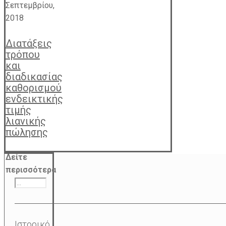
Σεπτεμβρίου,
2018
Διατάξεις
τρόπου
και
διαδικασίας
καθορισμού
ενδεικτικής
τιμής
λιανικής
πώλησης
Δείτε
περισσότερα
Ιστορικό