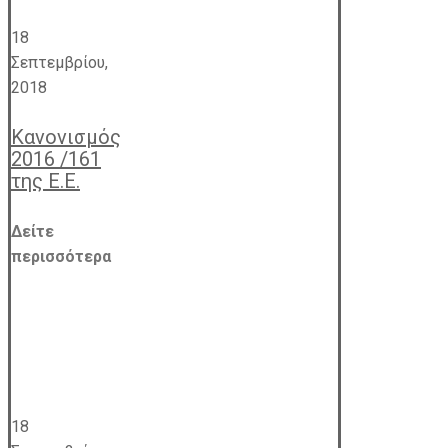
18
Σεπτεμβρίου,
2018
Κανονισμός
2016 /161
της Ε.Ε.
Δείτε
περισσότερα
18