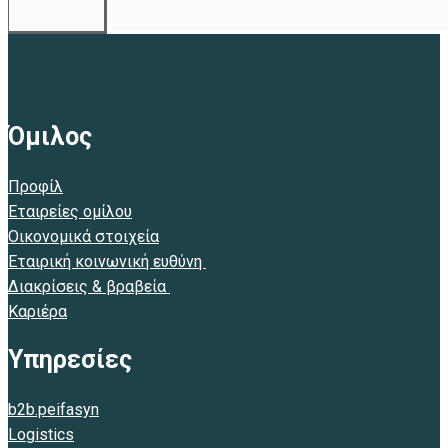
Όμιλος
Προφίλ
Εταιρείες ομίλου
Οικονομικά στοιχεία
Εταιρική κοινωνική ευθύνη
Διακρίσεις & βραβεία
Καριέρα
Υπηρεσίες
b2b.peifasyn
Logistics