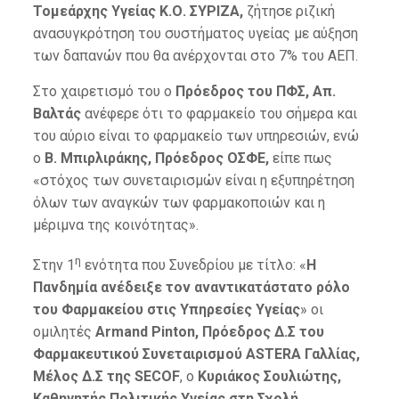
Τομεάρχης Υγείας Κ.Ο. ΣΥΡΙΖΑ,
ζήτησε ριζική
ανασυγκρότηση του συστήματος υγείας με αύξηση
των δαπανών που θα ανέρχονται στο 7% του ΑΕΠ.
Στο χαιρετισμό του ο
Πρόεδρος του ΠΦΣ, Απ.
Βαλτάς
ανέφερε ότι το φαρμακείο του σήμερα και
του αύριο είναι το φαρμακείο των υπηρεσιών, ενώ
ο
Β. Μπιρλιράκης, Πρόεδρος ΟΣΦΕ,
είπε πως
«στόχος των συνεταιρισμών είναι η εξυπηρέτηση
όλων των αναγκών των φαρμακοποιών και η
μέριμνα της κοινότητας».
η
Στην 1
ενότητα που Συνεδρίου με τίτλο: «
Η
Πανδημία ανέδειξε τον αναντικατάστατο ρόλο
του Φαρμακείου στις Υπηρεσίες Υγείας
» οι
ομιλητές
Armand Pinton, Πρόεδρος Δ.Σ του
Φαρμακευτικού Συνεταιρισμού ASTERA Γαλλίας,
Μέλος Δ.Σ της SECOF
, ο
Κυριάκος Σουλιώτης,
Καθηγητής Πολιτικής Υγείας στη Σχολή