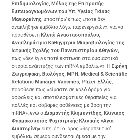
Επιδημιολογίας, Μέλος της Επιτροπής
Εμπειρογνωμόνων του Υπ. Υγείας Γκίκας
Μαγιορκίνης
, υποστήριξε πως «ποτέ δεν
ανακλήθηκε εμβόλιο λόγω παρενεργειών», για να
προσθέσει η
Κλειώ Αναστασοπούλου,
Αναπληρώτρια Καθηγήτρια Μικροβιολογίας της
Ιατρικής Σχολής του Πανεπιστημίου Αθηνών,
πως «δεν έγινε ποτέ έκπτωση στα ουσιαστικά
στάδια ανάπτυξης των mRNA εμβολίων». Η
Ειρήνη
Ζωγραφάκη,
Βιολόγος,
MPH
.
Medical
&
Scientific
Relations
Manager
Vaccines
,
Pfizer
Ελλάς,
πρόσθεσε πως «είμαστε σε καλό δρόμο για
ασφαλείς και αποτελεσματικές θεραπείες για
πολλές και σοβαρές ασθένειες με βάση την
mRNA», ενώ ο
Διαμαντής Κλημεντίδης, Κλινικός
Φαρμακοποιός Ψυχιατρικής Κλινικής «Αγία
Αικατερίνη»
είπε ότι ο όρος «θεραπευτικά
εμβόλια» σήμερα συνδέεται άμεσα με την