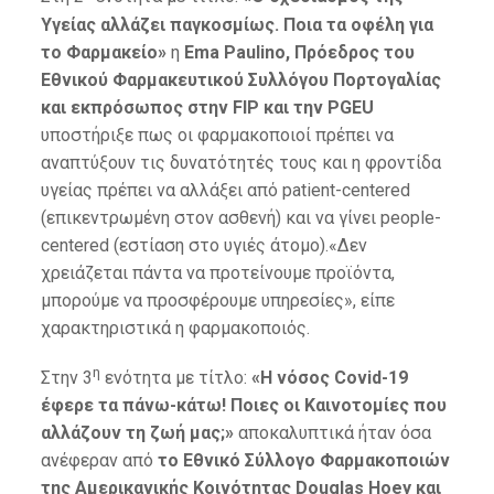
Υγείας αλλάζει παγκοσμίως. Ποια τα οφέλη για
το Φαρμακείο»
η
Ema Paulino, Πρόεδρος
του
Εθνικού Φαρμακευτικού Συλλόγου Πορτογαλίας
και ε
κπρόσωπος στην
FIP και την PGEU
υποστήριξε πως οι φαρμακοποιοί πρέπει να
αναπτύξουν τις δυνατότητές τους και η φροντίδα
υγείας πρέπει να αλλάξει από patient-centered
(επικεντρωμένη στον ασθενή) και να γίνει people-
centered (εστίαση στο υγιές άτομο).«Δεν
χρειάζεται πάντα να προτείνουμε προϊόντα,
μπορούμε να προσφέρουμε υπηρεσίες», είπε
χαρακτηριστικά η φαρμακοποιός.
η
Στην 3
ενότητα με τίτλο:
«Η νόσος Covid-19
έφερε τα πάνω-κάτω! Ποιες οι Καινοτομίες που
αλλάζουν τη ζωή μας;»
αποκαλυπτικά ήταν όσα
ανέφεραν από
το Εθνικό Σύλλογο Φαρμακοποιών
της Αμερικανικής Κοινότητας Douglas Hoey και