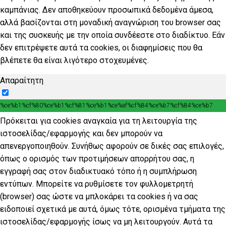
καμπάνιας. Δεν αποθηκεύουν προσωπικά δεδομένα άμεσα,
αλλά βασίζονται στη μοναδική αναγνώριση του browser σας
και της συσκευής με την οποία συνδέεστε στο διαδίκτυο. Εάν
δεν επιτρέψετε αυτά τα cookies, οι διαφημίσεις που θα
βλέπετε θα είναι λιγότερο στοχευμένες.
Απαραίτητη
%ce%b1%cf%80%ce%b1%cf%81%ce%b1%ce%af%cf%84%ce%b7%cf%84%ce%b7
Πρόκειται για cookies αναγκαία για τη λειτουργία της
ιστοσελίδας/εφαρμογής και δεν μπορούν να
απενεργοποιηθούν. Συνήθως αφορούν σε δικές σας επιλογές,
όπως ο ορισμός των προτιμήσεων απορρήτου σας, η
εγγραφή σας στον διαδικτυακό τόπο ή η συμπλήρωση
εντύπων. Μπορείτε να ρυθμίσετε τον φυλλομετρητή
(browser) σας ώστε να μπλοκάρει τα cookies ή να σας
ειδοποιεί σχετικά με αυτά, όμως τότε, ορισμένα τμήματα της
ιστοσελίδας/εφαρμογής ίσως να μη λειτουργούν. Αυτά τα