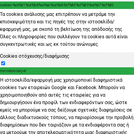
cookies-%ce%b1%ce%bd%ce%ac%ce%bb%cf%85%cf%83%ce%b7%cf%82
Τα cookies ανάλυσης μας επιτρέπουν να μετράμε την
επισκεψιμότητα και τις πηγές της στην ιστοσελίδα/
εφαρμογή μας, με σκοπό τη βελτίωση της απόδοσής της.
Όλες οι πληροφορίες που συλλέγουν τα cookies αυτά είναι
συγκεντρωτικές και ως εκ τούτου ανώνυμες.
Cookies στόχευσης/διαφήμισης
non-necessary-el
Η ιστοσελίδα/εφαρμογή μας χρησιμοποιεί διαφημιστικά
cookies των εταιρειών Google και Facebook. Μπορούν να
χρησιμοποιηθούν από αυτές τις εταιρείες για να
δημιουργήσουν ένα προφίλ των ενδιαφερόντων σας, ώστε
εμείς να μπορούμε να σας δείξουμε σχετικές διαφημίσεις σε
άλλους διαδικτυακούς τόπους, να περιορίσουμε την προβολή
διαφημίσεων που δεν ταιριάζουν με τα ενδιαφέροντα σας ή
να μετρούμε την αποτελεσματικότητα μιας διαφημιστικής