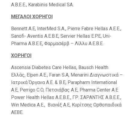
A.B.E.E., Karabinis Medical SA.
ΜΕΓΑΛΟ
I
ΧΟΡΗΓΟ
I
Bennett A.E, InterMed S.A., Pierre Fabre Hellas Α.Ε.Ε.,
Sanofi- Aventis A.E.B.E, Servier Hellas E.P.E, Uni-
Pharma Α.Β.Ε.Ε, Φαρμασέρβ – Λίλλυ Α.Ε.Β.Ε.
ΧΟΡΗΓΟ
I
Ascensia Diabetes Care Hellas, Bausch Health
Ελλάς, Elpen A.E., Faran S.A, Menarini Διαγνωστικά –
Ιατρικά Όργανα Α.Ε. & Β.Ε, Parapharm International
A.E, Perrigo C.O, Πετσιάβας Α.Ε, Pharma Center A.E
Power Health Hellas Α.Ε.Β.Ε., ΓΡ. ΣΑΡΑΝΤΗΣ Α.Β.Ε.Ε.,
Win Medica Α.Ε., Βιανέξ Α.Ε, Κυρίτσης Ορθοπαιδικά
ΑΕΒΕ.