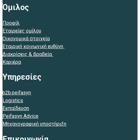
Όμιλος
Προφίλ
Εταιρείες ομίλου
Οικονομικά στοιχεία
Εταιρική κοινωνική ευθύνη
Διακρίσεις & βραβεία
Καριέρα
Υπηρεσίες
b2b.peifasyn
Logistics
Εκπαίδευση
Peifasyn Advice
Μηχανογραφική υποστήριξη
Επικοινωνία