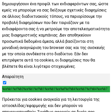
δημιουργήσουν ένα προφίλ των ενδιαφερόντων σας, ώστε
εμείς να μπορούμε να σας δείξουμε σχετικές διαφημίσεις
σε άλλους διαδικτυακούς τόπους, να περιορίσουμε την
προβολή διαφημίσεων που δεν ταιριάζουν με τα
ενδιαφέροντα σας ή να μετρούμε την αποτελεσματικότητα
μιας διαφημιστικής καμπάνιας. Δεν αποθηκεύουν
προσωπικά δεδομένα άμεσα, αλλά βασίζονται στη
μοναδική αναγνώριση του browser σας και της συσκευής
με την οποία συνδέεστε στο διαδίκτυο. Εάν δεν
επιτρέψετε αυτά τα cookies, οι διαφημίσεις που θα
βλέπετε θα είναι λιγότερο στοχευμένες.
Απαραίτητη
%ce%b1%cf%80%ce%b1%cf%81%ce%b1%ce%af%cf%84%ce%b7%cf%84%ce%b7
Πρόκειται για cookies αναγκαία για τη λειτουργία της
ιστοσελίδας/εφαρμογής και δεν μπορούν να
απενεργοποιηθούν. Συνήθως αφορούν σε δικές σας