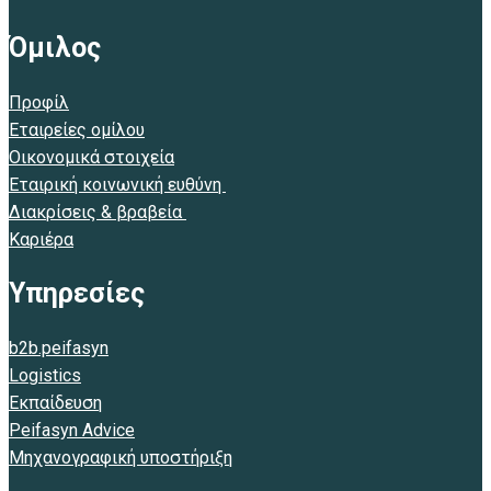
Όμιλος
Προφίλ
Εταιρείες ομίλου
Οικονομικά στοιχεία
Εταιρική κοινωνική ευθύνη
Διακρίσεις & βραβεία
Καριέρα
Υπηρεσίες
b2b.peifasyn
Logistics
Εκπαίδευση
Peifasyn Advice
Μηχανογραφική υποστήριξη