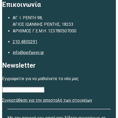
Επικοινωνία
ΑΓ. Ι. ΡΕΝΤΗ 98,
ΑΓΙΟΣ ΙΩΑΝΝΗΣ ΡΕΝΤΗΣ, 18233
ΑΡΙΘΜΟΣ Γ.Ε.Μ.Η. 123780507000
210 4830291
info@peifasyn.gr
Newsletter
Εγγραφείτε για να μαθαίνετε τα νέα μας
Συγκατάθεση για την αποστολή των στοιχείων
Με την παροχή του email σας δίδετε συγχρόνως τη