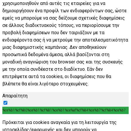
χρησιμοποιηθούν από αυτές τις εταιρείες για να
δημιουργήσουν ένα προφίλ των ενδιαφερόντων σας, ώστε
εμείς να μπορούμε να σας δείξουμε σχετικές διαφημίσεις
σε άλλους διαδικτυακούς τόπους, να περιορίσουμε την
προβολή διαφημίσεων που δεν ταιριάζουν με τα
ενδιαφέροντα σας ή να μετρούμε την αποτελεσματικότητα
μιας διαφημιστικής καμπάνιας. Δεν αποθηκεύουν
προσωπικά δεδομένα άμεσα, αλλά βασίζονται στη
μοναδική αναγνώριση του browser σας και της συσκευής
με την οποία συνδέεστε στο διαδίκτυο. Εάν δεν
επιτρέψετε αυτά τα cookies, οι διαφημίσεις που θα
βλέπετε θα είναι λιγότερο στοχευμένες.
Απαραίτητη
%ce%b1%cf%80%ce%b1%cf%81%ce%b1%ce%af%cf%84%ce%b7%cf%84%ce%b7
Πρόκειται για cookies αναγκαία για τη λειτουργία της
ιστοσελίδας/εφαρμογής και δεν μπορούν να