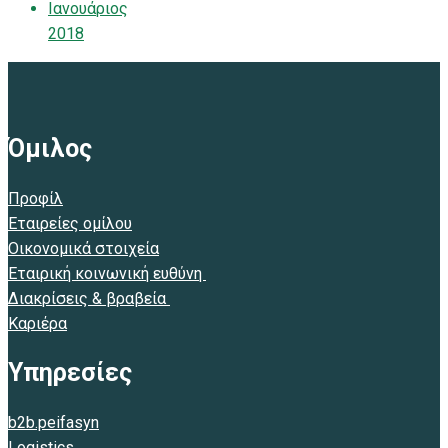
Ιανουάριος
2018
Όμιλος
Προφίλ
Εταιρείες ομίλου
Οικονομικά στοιχεία
Εταιρική κοινωνική ευθύνη
Διακρίσεις & βραβεία
Καριέρα
Υπηρεσίες
b2b.peifasyn
Logistics