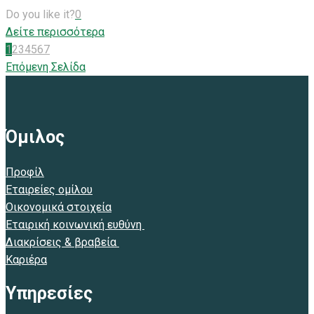
Do you like it?
0
Δείτε περισσότερα
1
2
3
4
5
6
7
Επόμενη Σελίδα
Όμιλος
Προφίλ
Εταιρείες ομίλου
Οικονομικά στοιχεία
Εταιρική κοινωνική ευθύνη
Διακρίσεις & βραβεία
Καριέρα
Υπηρεσίες