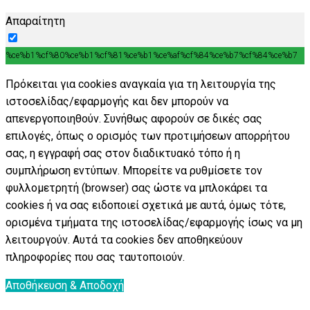
Απαραίτητη
%ce%b1%cf%80%ce%b1%cf%81%ce%b1%ce%af%cf%84%ce%b7%cf%84%ce%b7
Πρόκειται για cookies αναγκαία για τη λειτουργία της
ιστοσελίδας/εφαρμογής και δεν μπορούν να
απενεργοποιηθούν. Συνήθως αφορούν σε δικές σας
επιλογές, όπως ο ορισμός των προτιμήσεων απορρήτου
σας, η εγγραφή σας στον διαδικτυακό τόπο ή η
συμπλήρωση εντύπων. Μπορείτε να ρυθμίσετε τον
φυλλομετρητή (browser) σας ώστε να μπλοκάρει τα
cookies ή να σας ειδοποιεί σχετικά με αυτά, όμως τότε,
ορισμένα τμήματα της ιστοσελίδας/εφαρμογής ίσως να μη
λειτουργούν. Αυτά τα cookies δεν αποθηκεύουν
πληροφορίες που σας ταυτοποιούν.
Αποθήκευση & Αποδοχή