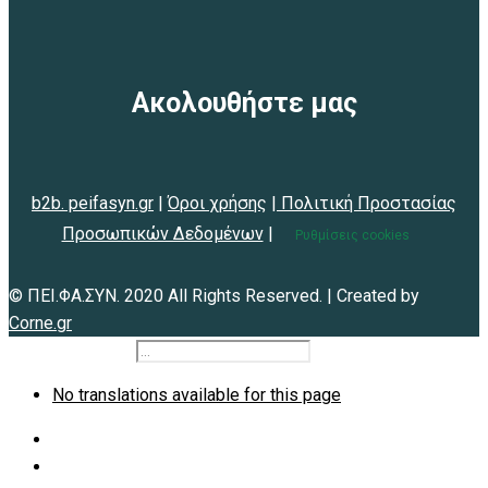
Ακολουθήστε μας
b2b. peifasyn.gr
|
Όροι χρήσης
|
Πολιτική Προστασίας
Προσωπικών Δεδομένων
|
Ρυθμίσεις cookies
© ΠΕΙ.ΦΑ.ΣΥΝ. 2020 All Rights Reserved. | Created by
Corne.gr
b2b.peifasyn.gr
No translations available for this page