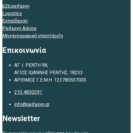
b2b.peifasyn
Logistics
Εκπαίδευση
Peifasyn Advice
Μηχανογραφική υποστήριξη
Επικοινωνία
ΑΓ. Ι. ΡΕΝΤΗ 98,
ΑΓΙΟΣ ΙΩΑΝΝΗΣ ΡΕΝΤΗΣ, 18233
ΑΡΙΘΜΟΣ Γ.Ε.Μ.Η. 123780507000
210 4830291
info@peifasyn.gr
Newsletter