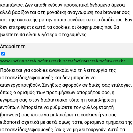
καμπάνιας. Δεν αποθηκεύουν προσωπικά δεδομένα άμεσα,
αλλά βασίζονται στη μοναδική αναγνώριση του browser σας
και της συσκευής με την οποία συνδέεστε στο διαδίκτυο. Εάν
δεν επιτρέψετε αυτά τα cookies, οι διαφημίσεις που θα
βλέπετε θα είναι λιγότερο στοχευμένες.
Απαραίτητη
%ce%b1%cf%80%ce%b1%cf%81%ce%b1%ce%af%cf%84%ce%b7%cf%84%ce%b7
Πρόκειται για cookies αναγκαία για τη λειτουργία της
ιστοσελίδας/εφαρμογής και δεν μπορούν να
απενεργοποιηθούν. Συνήθως αφορούν σε δικές σας επιλογές,
όπως ο ορισμός των προτιμήσεων απορρήτου σας, η
εγγραφή σας στον διαδικτυακό τόπο ή η συμπλήρωση
εντύπων. Μπορείτε να ρυθμίσετε τον φυλλομετρητή
(browser) σας ώστε να μπλοκάρει τα cookies ή να σας
ειδοποιεί σχετικά με αυτά, όμως τότε, ορισμένα τμήματα της
ιστοσελίδας/εφαρμογής ίσως να μη λειτουργούν. Αυτά τα