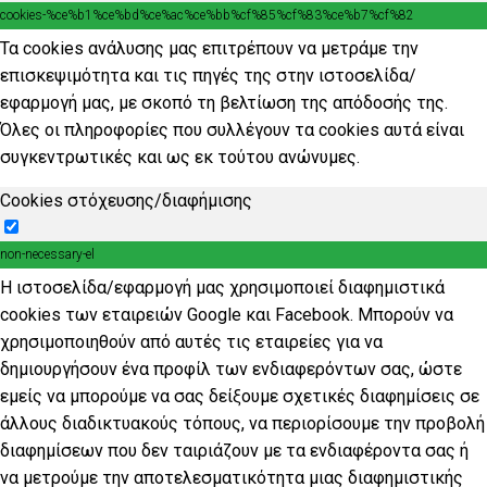
cookies-%ce%b1%ce%bd%ce%ac%ce%bb%cf%85%cf%83%ce%b7%cf%82
Τα cookies ανάλυσης μας επιτρέπουν να μετράμε την
επισκεψιμότητα και τις πηγές της στην ιστοσελίδα/
εφαρμογή μας, με σκοπό τη βελτίωση της απόδοσής της.
Όλες οι πληροφορίες που συλλέγουν τα cookies αυτά είναι
συγκεντρωτικές και ως εκ τούτου ανώνυμες.
Cookies στόχευσης/διαφήμισης
non-necessary-el
Η ιστοσελίδα/εφαρμογή μας χρησιμοποιεί διαφημιστικά
cookies των εταιρειών Google και Facebook. Μπορούν να
χρησιμοποιηθούν από αυτές τις εταιρείες για να
δημιουργήσουν ένα προφίλ των ενδιαφερόντων σας, ώστε
εμείς να μπορούμε να σας δείξουμε σχετικές διαφημίσεις σε
άλλους διαδικτυακούς τόπους, να περιορίσουμε την προβολή
διαφημίσεων που δεν ταιριάζουν με τα ενδιαφέροντα σας ή
να μετρούμε την αποτελεσματικότητα μιας διαφημιστικής