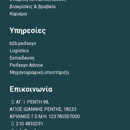
Greek Economy», στο «SALUS INDEX του Τομέα
Διακρίσεις & βραβεία
Υγεία – Φάρμακο – Ομορφιά», στους
Καριέρα
«Πρωταγωνιστές της ελληνικής οικονομίας» - στον
κλάδο των φαρμακαποθηκών, επιβεβαιώνοντας
Υπηρεσίες
έτσι την ανοδική και πετυχημένη πορεία του,
ανάμεσα στους άριστους της ελληνικής οικονομίας.
b2b.peifasyn
Logistics
Εκπαίδευση
Peifasyn Advice
Μηχανογραφική υποστήριξη
Επικοινωνία
ΑΓ. Ι. ΡΕΝΤΗ 98,
ΑΓΙΟΣ ΙΩΑΝΝΗΣ ΡΕΝΤΗΣ, 18233
ΑΡΙΘΜΟΣ Γ.Ε.Μ.Η. 123780507000
210 4830291