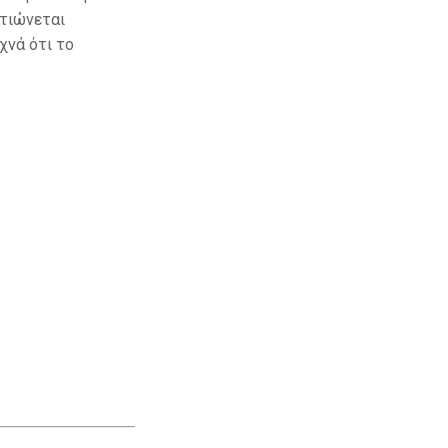
λτιώνεται
χνά ότι το