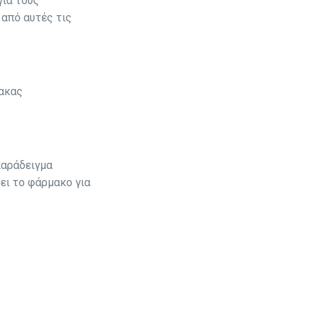
για τους
 από αυτές τις
μακας
παράδειγμα
ει το φάρμακο για