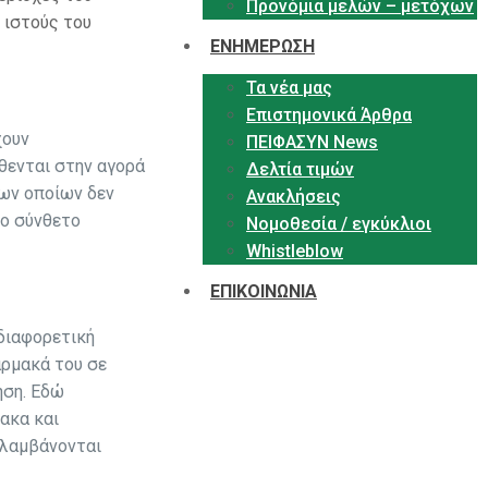
Προνόμια μελών – μετόχων
 ιστούς του
ΕΝΗΜΕΡΩΣΗ
Τα νέα μας
Επιστημονικά Άρθρα
χουν
ΠΕΙΦΑΣΥΝ News
θενται στην αγορά
Δελτία τιμών
των οποίων δεν
Ανακλήσεις
νο σύνθετο
Νομοθεσία / εγκύκλιοι
Whistleblow
ΕΠΙΚΟΙΝΩΝΙΑ
 διαφορετική
άρμακά του σε
ηση. Εδώ
ακα και
ιλαμβάνονται