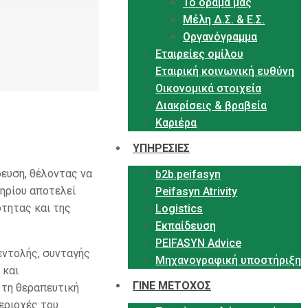
Το όραμα μας
Μέλη Δ.Σ. & Ε.Σ.
Οργανόγραμμα
Εταιρείες ομίλου
Εταιρική κοινωνική ευθύνη
Οικονομικά στοιχεία
Διακρίσεις & βραβεία
Καριέρα
ΥΠΗΡΕΣΙΕΣ
ευση, θέλοντας να
b2b.peifasyn
ηρίου αποτελεί
Peifasyn Atrivity
τητας και της
Logistics
Εκπαίδευση
PEIFASYN Advice
εντολής, συνταγής
Μηχανογραφική υποστήριξη
 και
ΓΙΝΕ ΜΕΤΟΧΟΣ
 τη θεραπευτική
εριοχές του