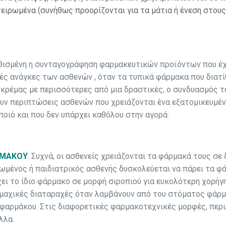
ειρωμένα (συνήθως προορίζονται για τα μάτια ή ένεση στους
ηθισμένη η συνταγογράφηση φαρμακευτικών προϊόντων που έ
ς ανάγκες των ασθενών , όταν τα τυπικά φάρμακα που διατί
ς κρέμας με περισσότερες από μια δραστικές, ο συνδυασμός 
ουν περιπτώσεις ασθενών που χρειάζονται ένα εξατομικευμέ
οιό και που δεν υπάρχει καθόλου στην αγορά.
ΡΜΑΚΟΥ
. Συχνά, οι ασθενείς χρειάζονται τα φάρμακά τους σε
ιωμένος ή παιδιατρικός ασθενής δυσκολεύεται να πάρει τα φ
ει το ίδιο φάρμακο σε μορφή σιροπιού για ευκολότερη χορήγ
ομαχικές διαταραχές όταν λαμβάνουν από του στόματος φάρμ
υ φαρμάκου. Στις διαφορετικές φαρμακοτεχνικές μορφές, περ
λλα.