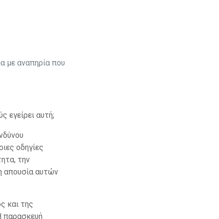
α με αναπηρία που
ς εγείρει αυτή;
νδύνου
ριες οδηγίες
ητα, την
η απουσία αυτών
ς και της
Η παρασκευή