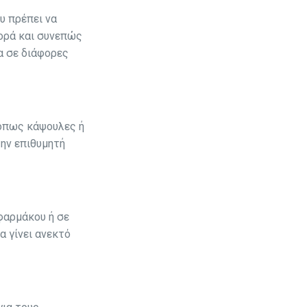
υ πρέπει να
γορά και συνεπώς
α σε διάφορες
όπως κάψουλες ή
την επιθυμητή
 φαρμάκου ή σε
α γίνει ανεκτό