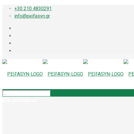
+30 210 4830291
info@peifasyn.gr
b2b.peifasyn.gr