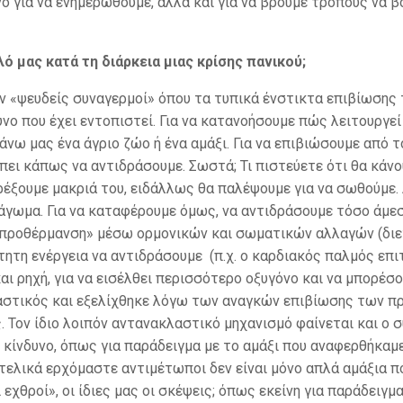
νο για να ενημερωθούμε, αλλά και για να βρούμε τρόπους να 
ό μας κατά τη διάρκεια μιας κρίσης πανικού;
σαν «ψευδείς συναγερμοί» όπου τα τυπικά ένστικτα επιβίωση
νο που έχει εντοπιστεί. Για να κατανοήσουμε πώς λειτουργεί
νω μας ένα άγριο ζώο ή ένα αμάξι. Για να επιβιώσουμε από τ
πει κάπως να αντιδράσουμε. Σωστά; Τι πιστεύετε ότι θα κάνο
ρέξουμε μακριά του, ειδάλλως θα παλέψουμε για να σωθούμε.
άγωμα. Για να καταφέρουμε όμως, να αντιδράσουμε τόσο άμε
 «προθέρμανση» μέσω ορμονικών και σωματικών αλλαγών (διε
τητη ενέργεια να αντιδράσουμε (π.χ. ο καρδιακός παλμός επι
και ρηχή, για να εισέλθει περισσότερο οξυγόνο και να μπορέσ
λαστικός και εξελίχθηκε λόγω των αναγκών επιβίωσης των 
. Τον ίδιο λοιπόν αντανακλαστικό μηχανισμό φαίνεται και ο 
 κίνδυνο, όπως για παράδειγμα με το αμάξι που αναφερθήκαμ
υ τελικά ερχόμαστε αντιμέτωποι δεν είναι μόνο απλά αμάξια π
εχθροί», οι ίδιες μας οι σκέψεις; όπως εκείνη για παράδειγμα