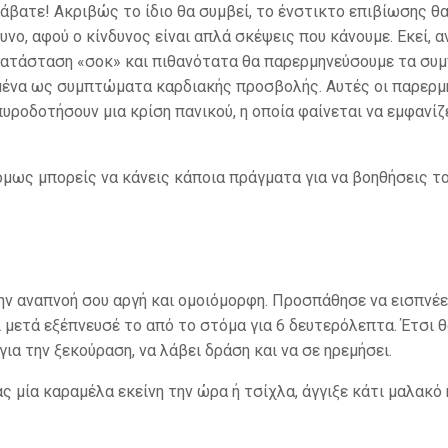
βατε! Ακριβώς το ίδιο θα συμβεί, το ένστικτο επιβίωσης θα
υνο, αφού ο κίνδυνος είναι απλά σκέψεις που κάνουμε. Εκεί, α
 κατάσταση «σοκ» και πιθανότατα θα παρερμηνεύσουμε τα συμ
μένα ως συμπτώματα καρδιακής προσβολής. Αυτές οι παρερμη
 πυροδοτήσουν μια κρίση πανικού, η οποία φαίνεται να εμφανίζ
 όμως μπορείς να κάνεις κάποια πράγματα για να βοηθήσεις το
ην αναπνοή σου αργή και ομοιόμορφη. Προσπάθησε να εισπνέε
ι μετά εξέπνευσέ το από το στόμα για 6 δευτερόλεπτα. Έτσι 
ια την ξεκούραση, να λάβει δράση και να σε ηρεμήσει.
ς μία καραμέλα εκείνη την ώρα ή τσίχλα, άγγιξε κάτι μαλακό 