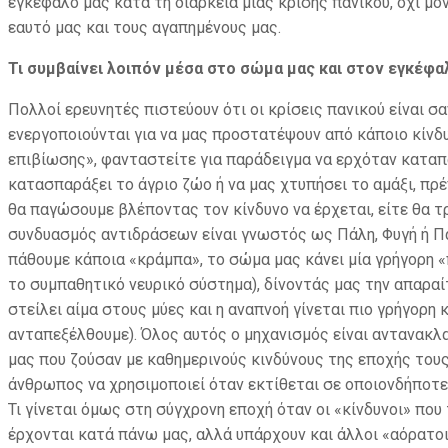
εγκέφαλό μας κατά τη διάρκεια μιας κρίσης πανικού, όχι μό
εαυτό μας και τους αγαπημένους μας.
Τι συμβαίνει λοιπόν μέσα στο σώμα μας και στον εγκέφαλ
Πολλοί ερευνητές πιστεύουν ότι οι κρίσεις πανικού είναι 
ενεργοποιούνται για να μας προστατέψουν από κάποιο κίνδυ
επιβίωσης», φανταστείτε για παράδειγμα να ερχόταν καταπά
κατασπαράξει το άγριο ζώο ή να μας χτυπήσει το αμάξι, πρέ
θα παγώσουμε βλέποντας τον κίνδυνο να έρχεται, είτε θα τ
συνδυασμός αντιδράσεων είναι γνωστός ως Πάλη, Φυγή ή Π
πάθουμε κάποια «κράμπα», το σώμα μας κάνει μία γρήγορη
το συμπαθητικό νευρικό σύστημα), δίνοντάς μας την απαραί
στείλει αίμα στους μύες και η αναπνοή γίνεται πιο γρήγορη 
ανταπεξέλθουμε). Όλος αυτός ο μηχανισμός είναι αντανακ
μας που ζούσαν με καθημερινούς κινδύνους της εποχής τους
άνθρωπος να χρησιμοποιεί όταν εκτίθεται σε οποιονδήποτε
Τι γίνεται όμως στη σύγχρονη εποχή όταν οι «κίνδυνοι» πο
έρχονται κατά πάνω μας, αλλά υπάρχουν και άλλοι «αόρατοι 