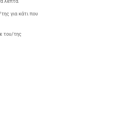
γα λεπτά.
της για κάτι που
ε του/της