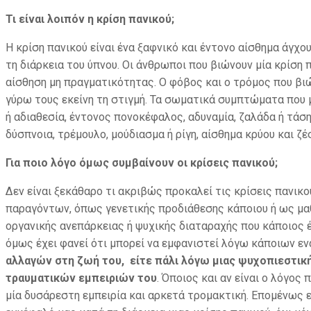
Τι είναι λοιπόν η κρίση πανικού;
Η κρίση πανικού είναι ένα ξαφνικό και έντονο αίσθημα άγχο
τη διάρκεια του ύπνου. Οι άνθρωποι που βιώνουν μία κρίση π
αίσθηση μη πραγματικότητας. Ο φόβος και ο τρόμος που βιώ
γύρω τους εκείνη τη στιγμή. Τα σωματικά συμπτώματα που 
ή αδιαθεσία, έντονος πονοκέφαλος, αδυναμία, ζαλάδα ή τάση
δύσπνοια, τρέμουλο, μούδιασμα ή ρίγη, αίσθημα κρύου και ζ
Για ποιο λόγο όμως συμβαίνουν οι κρίσεις πανικού;
Δεν είναι ξεκάθαρο τι ακριβώς προκαλεί τις κρίσεις πανικ
παραγόντων, όπως γενετικής προδιάθεσης κάποιου ή ως μα
οργανικής ανεπάρκειας ή ψυχικής διαταραχής που κάποιος έ
όμως έχει φανεί ότι μπορεί να εμφανιστεί λόγω κάποιων 
αλλαγών στη ζωή του,
είτε πάλι λόγω μιας ψυχοπιεστικ
τραυματικών εμπειριών του
. Όποιος και αν είναι ο λόγος
μία δυσάρεστη εμπειρία και αρκετά τρομακτική. Επομένως ε