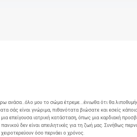
πάρω ανάσα…όλο μου το σώμα έτρεμε….ένιωθα ότι θα λιποθυμ
τα σάς είναι γνώριμα, πιθανότατα βιώσατε και εσείς κάποια
 μια επείγουσα ιατρική κατάσταση, όπως μια καρδιακή προσβ
πανικού δεν είναι απειλητικές για τη ζωή μας. Συνήθως περνο
χειροτερεύουν όσο περνάει ο χρόνος.