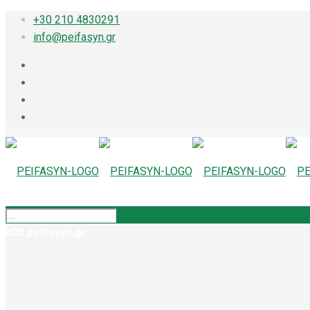
+30 210 4830291
info@peifasyn.gr
b2b.peifasyn.gr