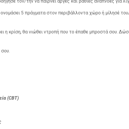
οδήγησέ τον/την να παίρνει αργές και βαθιές αναπνοές για λί
 ονομάσει 5 πράγματα στον περιβάλλοντα χώρο ή μίλησέ του/
ι η κρίση, θα νιώθει ντροπή που το έπαθε μπροστά σου. Δώσ
 σου.
ία (
CBT
)
ς