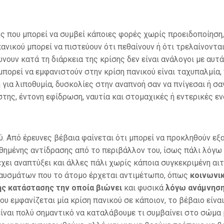
υς που μπορεί να συμβεί κάποιες φορές χωρίς προειδοποίηση,
ανικού μπορεί να πιστεύουν ότι πεθαίνουν ή ότι τρελαίνονται
νουν κατά τη διάρκεια της κρίσης δεν είναι ανάλογοι με αυτ
μπορεί να εμφανιστούν στην κρίση πανικού είναι ταχυπαλμία
 για λιποθυμία, δυσκολίες στην αναπνοή σαν να πνίγεσαι ή σα
έστης, έντονη εφίδρωση, ναυτία και στομαχικές ή εντερικές εν
ού. Από έρευνες βέβαια φαίνεται ότι μπορεί να προκληθούν ε
θημένης αντίδρασης από το περιβάλλον του, ίσως πάλι λόγω
χει αναπτύξει και άλλες πάλι χωρίς κάποια συγκεκριμένη αιτ
εναυσμάτων που το άτομο έρχεται αντιμέτωπο, όπως
κοινωνι
ής κατάστασης την οποία βιώνει
και φυσικά
λόγω ανάμνησ
 που εμφανίζεται μία κρίση πανικού σε κάποιον, το βέβαιο είνα
ίναι πολύ σημαντικό να καταλάβουμε τι συμβαίνει στο σώμα 