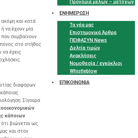
Προνόμια μελών – μετόχων
ΕΝΗΜΕΡΩΣΗ
 ακόμη και κατά
Τα νέα μας
 ή να έχουν μία
Επιστημονικά Άρθρα
ά που συμβαίνουν
ΠΕΙΦΑΣΥΝ News
, πόνος στο στήθος
Δελτία τιμών
ν να έχεις
Ανακλήσεις
οχλήσεις.
Νομοθεσία / εγκύκλιοι
Whistleblow
ΕΠΙΚΟΙΝΩΝΙΑ
ξαιτίας διαφόρων
 κάποιας
ιολόγηση. Σίγουρα
κοοικονομικών
ης κάποιων
ι ότι βιώνεται ως
μας και στον