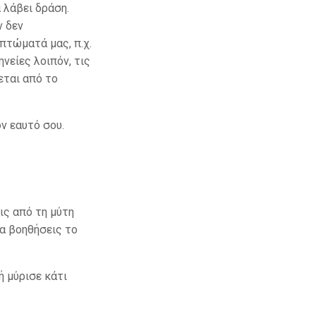
 λάβει δράση.
ν δεν
πτώματά μας, π.χ.
νείες λοιπόν, τις
εται από το
ν εαυτό σου.
ις από τη μύτη
θα βοηθήσεις το
ή μύρισε κάτι