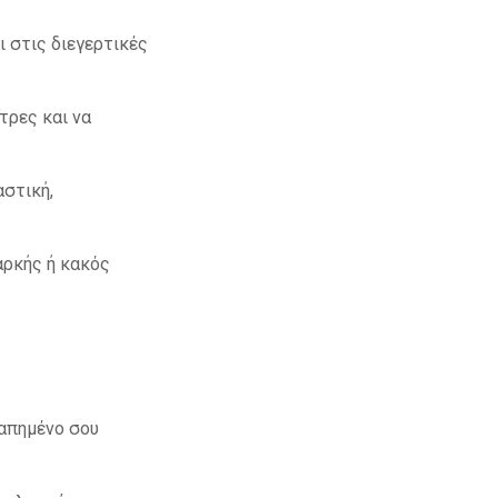
 στις διεγερτικές
τρες και να
αστική,
αρκής ή κακός
γαπημένο σου