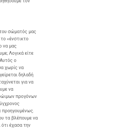
βοηθήσουμε τον
ς του σώματός μας
 το «ένστικτο
ο να μας
υμε; Λογικά είτε
 Αυτός ο
σα χωρίς να
γείρεται δηλαδή
ταχύνεται για να
ουμε να
πρώιμων προγόνων
σύγχρονος
ε προηγουμένως.
ου τα βλέπουμε να
 ότι έχασα την