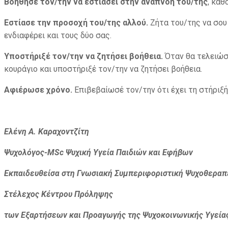
Βοήθησέ τον/την να εστιάσει στην αναπνοή του/της
, καθ
Εστίασε την προσοχή του/της αλλού.
Ζήτα του/της να σου
ενδιαφέρει και τους δύο σας.
Υποστήριξέ τον/την να ζητήσει βοήθεια.
Όταν θα τελειώσε
κουράγιο και υποστήριξέ τον/την να ζητήσει βοήθεια.
Αφιέρωσε χρόνο.
Επιβεβαίωσέ τον/την ότι έχει τη στήριξή
Ελένη Α. Καραχοντζίτη
Ψυχολόγος-
MSc
Ψυχική Υγεία Παιδιών και Εφήβων
Εκπαιδευθείσα στη Γνωσιακή Συμπεριφοριστική Ψυχοθεραπε
Στέλεχος Κέντρου Πρόληψης
των Εξαρτήσεων και Προαγωγής της Ψυχοκοινωνικής Υγεία