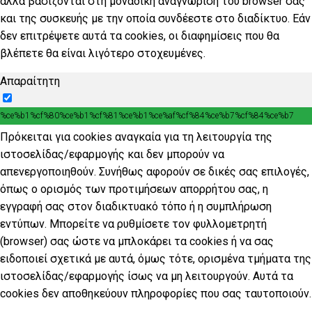
αλλά βασίζονται στη μοναδική αναγνώριση του browser σας
και της συσκευής με την οποία συνδέεστε στο διαδίκτυο. Εάν
δεν επιτρέψετε αυτά τα cookies, οι διαφημίσεις που θα
βλέπετε θα είναι λιγότερο στοχευμένες.
Απαραίτητη
%ce%b1%cf%80%ce%b1%cf%81%ce%b1%ce%af%cf%84%ce%b7%cf%84%ce%b7
Πρόκειται για cookies αναγκαία για τη λειτουργία της
ιστοσελίδας/εφαρμογής και δεν μπορούν να
απενεργοποιηθούν. Συνήθως αφορούν σε δικές σας επιλογές,
όπως ο ορισμός των προτιμήσεων απορρήτου σας, η
εγγραφή σας στον διαδικτυακό τόπο ή η συμπλήρωση
εντύπων. Μπορείτε να ρυθμίσετε τον φυλλομετρητή
(browser) σας ώστε να μπλοκάρει τα cookies ή να σας
ειδοποιεί σχετικά με αυτά, όμως τότε, ορισμένα τμήματα της
ιστοσελίδας/εφαρμογής ίσως να μη λειτουργούν. Αυτά τα
cookies δεν αποθηκεύουν πληροφορίες που σας ταυτοποιούν.