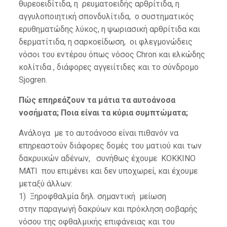
θυρεοειδίτιδα, η ρευματοειδής αρθρίτιδα, η
αγγυλοποιητική σπονδυλίτιδα, ο συστηματικός
ερυθηματώδης λύκος, η ψωριασική αρθρίτιδα και
δερματίτιδα, η σαρκοείδωση, οι φλεγμονώδεις
νόσοι του εντέρου όπως νόσος Chron και ελκώδης
κολίτιδα , διάφορες αγγειίτιδες και το σύνδρομο
Sjogren.
Πώς επηρεάζουν τα μάτια τα αυτοάνοσα
νοσήματα; Ποια είναι τα κύρια συμπτώματα;
Ανάλογα με το αυτοάνοσο είναι πιθανόν να
επηρεαστούν διάφορες δομές του ματιού και των
δακρυικών αδένων, συνήθως έχουμε KOKKINO
MATI που επιμένει και δεν υποχωρεί, και έχουμε
μεταξύ άλλων:
1) Ξηροφθαλμία δηλ. σημαντική μείωση
στην παραγωγή δακρύων και πρόκληση σοβαρής
νόσου της οφθαλμικής επιφάνειας και του