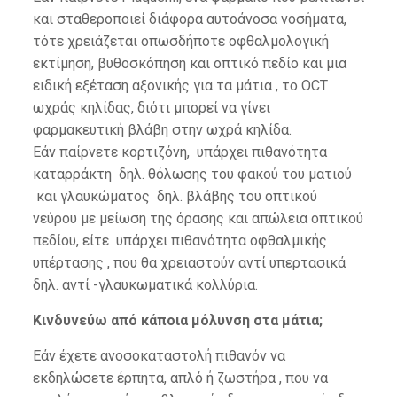
και σταθεροποιεί διάφορα αυτοάνοσα νοσήματα,
τότε χρειάζεται οπωσδήποτε οφθαλμολογική
εκτίμηση, βυθοσκόπηση και οπτικό πεδίο και μια
ειδική εξέταση αξονικής για τα μάτια , το OCT
ωχράς κηλίδας, διότι μπορεί να γίνει
φαρμακευτική βλάβη στην ωχρά κηλίδα.
Εάν παίρνετε κορτιζόνη, υπάρχει πιθανότητα
καταρράκτη δηλ. θόλωσης του φακού του ματιού
και γλαυκώματος δηλ. βλάβης του οπτικού
νεύρου με μείωση της όρασης και απώλεια οπτικού
πεδίου, είτε υπάρχει πιθανότητα οφθαλμικής
υπέρτασης , που θα χρειαστούν αντί υπερτασικά
δηλ. αντί -γλαυκωματικά κολλύρια.
Κινδυνεύω από κάποια μόλυνση στα μάτια;
Εάν έχετε ανοσοκαταστολή πιθανόν να
εκδηλώσετε έρπητα, απλό ή ζωστήρα , που να