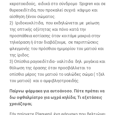
κερατοειδούς, ειδικά στο σύνδρομο Sjogren και σε
θυρεοειδίτιδα, που προκαλεί συχνά κάψιμο και
αίσθηση ξένου σώματος.
2) Ιριδοκυκλίτιδα, που εκδηλώνεται με μείωση
της οπτικής οξύτητας και πόνο κατά την
προσπάθεια εστίασης όταν κοιτάμε μακριά στην
τηλεόραση ή όταν διαβάζουμε, σε περιπτώσεις
φλεγμονής του πρόσθιου ημιμορίου του ματιού και
της ίριδος.
3) Οπίσθια ραγοειδίτιδα- υαλίτιδα δηλ. μυγάκια και
θόλωση της όρασης όταν προσβάλλεται το
οπίσθιο μέρος του ματιού το υαλώδες σώμα ( τζελ
του ματιού) και ο αμφιβληστροειδής.
Παίρνω φάρμακα για αυτοάνοσο. Πότε πρέπει να
δω οφθαλμίατρο για ωχρά κηλίδα; Τι εξετάσεις
χρειάζομαι;
Εάν παίρνετε Plaquenil, ένα φάρμακο που βελτιώνει